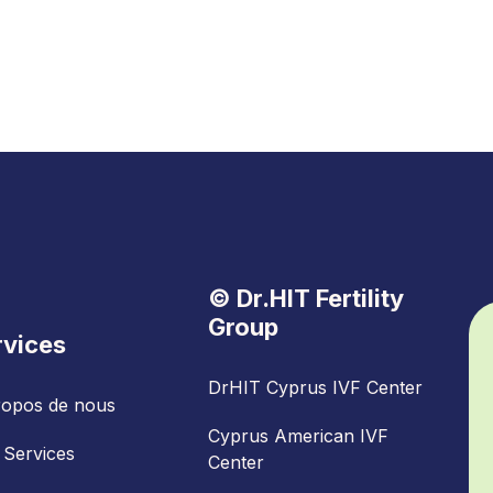
© Dr.HIT Fertility
Group
rvices
DrHIT Cyprus IVF Center
ropos de nous
Cyprus American IVF
 Services
Center