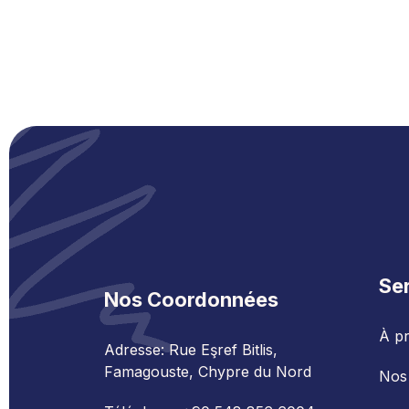
Se
Nos Coordonnées
À p
Adresse: Rue Eşref Bitlis,
Famagouste, Chypre du Nord
Nos