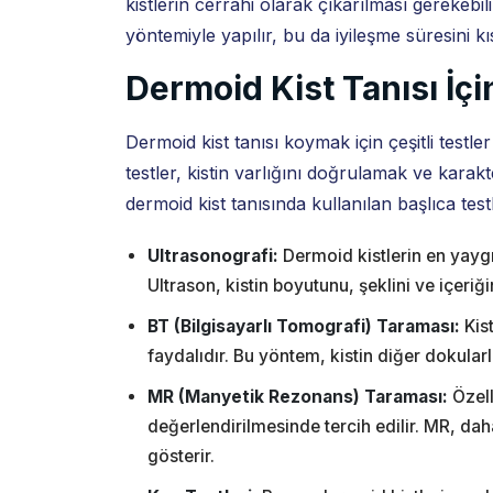
kistlerin cerrahi olarak çıkarılması gerekebil
yöntemiyle yapılır, bu da iyileşme süresini kıs
Dermoid Kist Tanısı İçi
Dermoid kist tanısı koymak için çeşitli testl
testler, kistin varlığını doğrulamak ve karakte
dermoid kist tanısında kullanılan başlıca test
Ultrasonografi:
Dermoid kistlerin en yaygın
Ultrason, kistin boyutunu, şeklini ve içeriği
BT (Bilgisayarlı Tomografi) Taraması:
Kist
faydalıdır. Bu yöntem, kistin diğer dokularl
MR (Manyetik Rezonans) Taraması:
Özell
değerlendirilmesinde tercih edilir. MR, daha
gösterir.