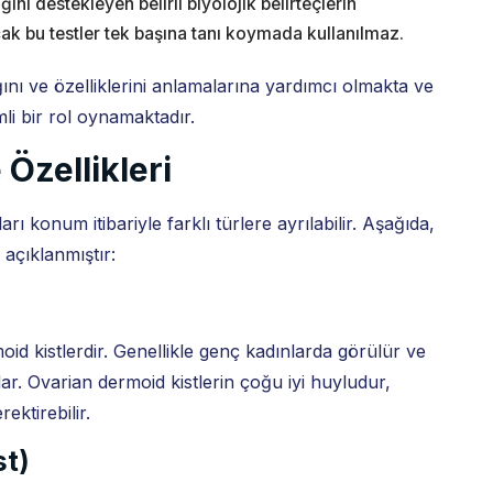
ını destekleyen belirli biyolojik belirteçlerin
ncak bu testler tek başına tanı koymada kullanılmaz.
ığını ve özelliklerini anlamalarına yardımcı olmakta ve
i bir rol oynamaktadır.
 Özellikleri
rı konum itibariyle farklı türlere ayrılabilir. Aşağıda,
i açıklanmıştır:
oid kistlerdir. Genellikle genç kadınlarda görülür ve
rlar. Ovarian dermoid kistlerin çoğu iyi huyludur,
ktirebilir.
st)