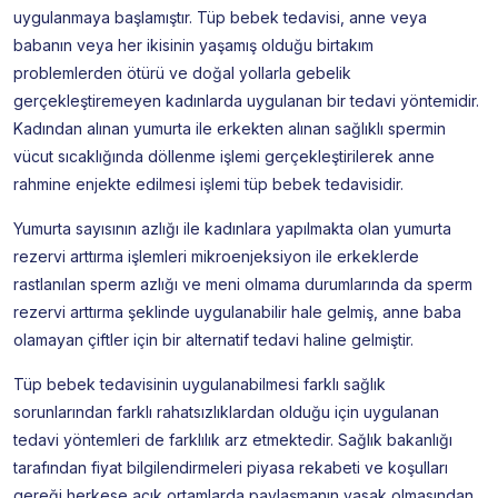
uygulanmaya başlamıştır. Tüp bebek tedavisi, anne veya
babanın veya her ikisinin yaşamış olduğu birtakım
problemlerden ötürü ve doğal yollarla gebelik
gerçekleştiremeyen kadınlarda uygulanan bir tedavi yöntemidir.
Kadından alınan yumurta ile erkekten alınan sağlıklı spermin
vücut sıcaklığında döllenme işlemi gerçekleştirilerek anne
rahmine enjekte edilmesi işlemi tüp bebek tedavisidir.
Yumurta sayısının azlığı ile kadınlara yapılmakta olan yumurta
rezervi arttırma işlemleri mikroenjeksiyon ile erkeklerde
rastlanılan sperm azlığı ve meni olmama durumlarında da sperm
rezervi arttırma şeklinde uygulanabilir hale gelmiş, anne baba
olamayan çiftler için bir alternatif tedavi haline gelmiştir.
Tüp bebek tedavisinin uygulanabilmesi farklı sağlık
sorunlarından farklı rahatsızlıklardan olduğu için uygulanan
tedavi yöntemleri de farklılık arz etmektedir. Sağlık bakanlığı
tarafından fiyat bilgilendirmeleri piyasa rekabeti ve koşulları
gereği herkese açık ortamlarda paylaşmanın yasak olmasından