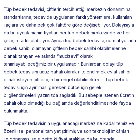
Tüp bebek tedavisi, çiftlerin tercih ettiği merkezin donanımına,
standartlarına, tedavide uygulanan farklı yöntemlere, kullanılan
ilaçlara ve daha pek çok faktöre göre değişebiliyor. Dolayısıyla
da bu uygulamanın fiyatları her tüp bebek merkezinde ve her
çift için farklı olabiliyor. Ayrıca tüp bebek tedavisi, normal yollarla
bebek sahibi olamayan çiftlerin bebek sahibi olabilmelerine
olanak tanıyan ve aslında “mucizevi” olarak
tanımlayabileceğimiz bir uygulamadır. Bunlardan dolayı tüp
bebek tedavisini ucuz pahalı olarak nitelendirmek evlat sahibi
olmak isteyen çiftler için bir engel olabilmektedir. Tüp bebek
tedavisi için ayırılması gereken bütçe için gerekli
bilgilendirmeleri yazımızda sağladık. Bu sebeple istenen ücretin
pahalı olup olmadığı bu bağlamda değerlendirilmesinde fayda
bulunmakta.
Tüp bebek tedavisinin uygulanacağı merkez ne kadar temiz ve
özenli ise, personel tam yetiştirilmiş ve son teknoloji imkânları
ile donanmış ise elbette ki fiyat aralıkları da bu oranda