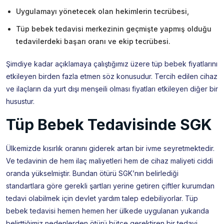
Uygulamayı yönetecek olan hekimlerin tecrübesi,
Tüp bebek tedavisi merkezinin geçmişte yapmış olduğu
tedavilerdeki başarı oranı ve ekip tecrübesi.
Şimdiye kadar açıklamaya çalıştığımız üzere tüp bebek fiyatlarını
etkileyen birden fazla etmen söz konusudur. Tercih edilen cihaz
ve ilaçların da yurt dışı menşeili olması fiyatları etkileyen diğer bir
husustur.
Tüp Bebek Tedavisinde SGK
Ülkemizde kısırlık oranını giderek artan bir ivme seyretmektedir.
Ve tedavinin de hem ilaç maliyetleri hem de cihaz maliyeti ciddi
oranda yükselmiştir. Bundan ötürü SGK’nın belirlediği
standartlara göre gerekli şartları yerine getiren çiftler kurumdan
tedavi olabilmek için devlet yardım talep edebiliyorlar. Tüp
bebek tedavisi hemen hemen her ülkede uygulanan yukarıda
belirttiğimiz nedenlerden ötürü bütçe gerektiren bir tedavi