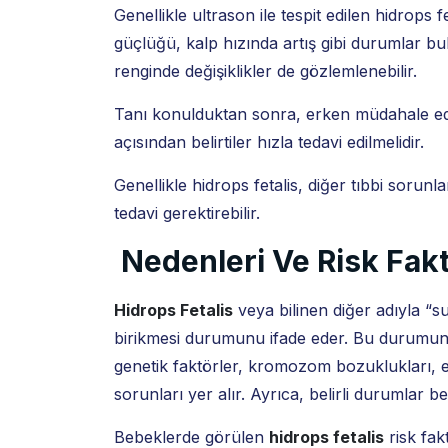
Genellikle ultrason ile tespit edilen hidrops f
güçlüğü, kalp hızında artış gibi durumlar b
renginde değişiklikler de gözlemlenebilir.
Tanı konulduktan sonra, erken müdahale edi
açısından belirtiler hızla tedavi edilmelidir.
Genellikle hidrops fetalis, diğer tıbbi sorunl
tedavi gerektirebilir.
Nedenleri Ve Risk Fakt
Hidrops Fetalis
veya bilinen diğer adıyla “s
birikmesi durumunu ifade eder. Bu durumun çeş
genetik faktörler, kromozom bozuklukları, en
sorunları yer alır. Ayrıca, belirli durumlar beb
Bebeklerde görülen
hidrops fetalis
risk fak