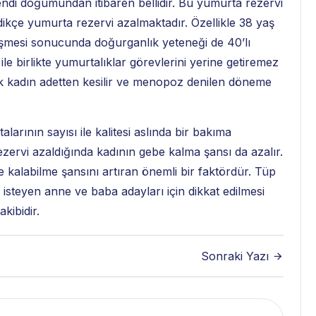
endi doğumundan itibaren bellidir. Bu yumurta rezervi
edikçe yumurta rezervi azalmaktadır. Özellikle 38 yaş
üşmesi sonucunda doğurganlık yeteneği de 40’lı
 birlikte yumurtalıklar görevlerini yerine getiremez
rtık kadın adetten kesilir ve menopoz denilen döneme
arının sayısı ile kalitesi aslında bir bakıma
zervi azaldığında kadının gebe kalma şansı da azalır.
e kalabilme şansını artıran önemli bir faktördür. Tüp
k isteyen anne ve baba adayları için dikkat edilmesi
kibidir.
Sonraki Yazı